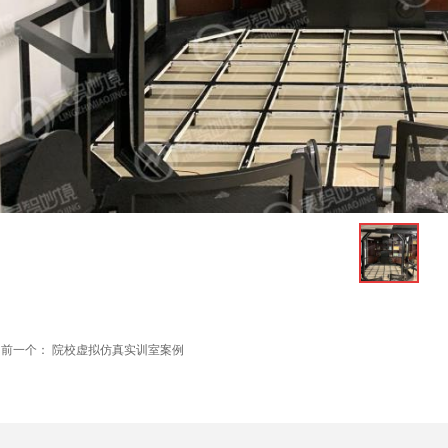
ꁆ
前一个：
院校虚拟仿真实训室案例