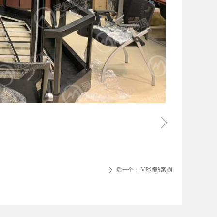
ꁇ
后一个：
VR消防案例
ꄲ