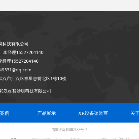
境科技有限公司
李经理155​27204140
理155​27204140
9531@qq.com
武汉市江汉区福星惠誉北区1栋10楼
武汉灵智妙境科技有限公司
案例
产品展示
XR设备渠道商
关
鄂ICP备19002838号-2