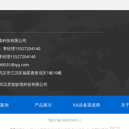
境科技有限公司
李经理155​27204140
理155​27204140
9531@qq.com
武汉市江汉区福星惠誉北区1栋10楼
武汉灵智妙境科技有限公司
案例
产品展示
XR设备渠道商
关
鄂ICP备19002838号-2