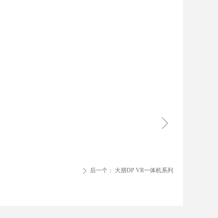
ꁇ
后一个：
大朋DP VR一体机系列
ꄲ