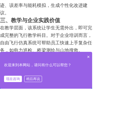
迹、误差率与能耗模拟，生成个性化改进建
联系我们
议。
三、教学与企业实践价值
在教学层面，该系统让学生无需外出，即可完
成完整的飞行教学科目。对于企业培训而言，
自由飞行仿真系统可帮助员工快速上手复杂任
务，如电力巡检、桥梁测绘与山地搜救。
四、
×
无人机自由飞行训练系统让学习变得科学、系
欢迎来到本网站，请问有什么可以帮您？
统与安全。它是连接虚拟学习与真实作业的桥
낀
끅
끇
现在咨询
稍后再说
梁，也代表了未来无人机教育的标准形态。
网站首页
一键拨号
联系我们
前一个：
无
ꄴ
后一个：
无
ꄲ