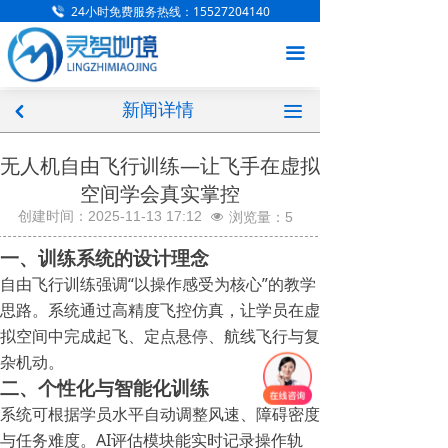
24小时免费服务热线：155​27204140
网站首页
끀
关于我们
新闻详情
加入我们
끀
낒
企业文化
无人机自由飞行训练—让飞手在虚拟
空间学会真实掌控
组织架构
创建时间：
2025-11-13
17:12
浏览量：
5
넶
新闻中心
一、训练系统的设计理念
自由飞行训练强调“以操作感受为核心”的教学
XR设备渠道商
思路。系统通过高精度飞控仿真，让学员在虚
拟空间中完成起飞、定点悬停、航线飞行与复
产品展示
杂机动。
客户案例
二、个性化与智能化训练
系统可根据学员水平自动调整风速、障碍密度
方案中心
与任务难度。AI评估模块能实时记录操作轨